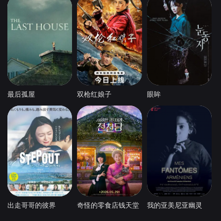
最后孤屋
双枪红娘子
眼眸
出走哥哥的彼界
奇怪的零食店钱天堂
我的亚美尼亚幽灵