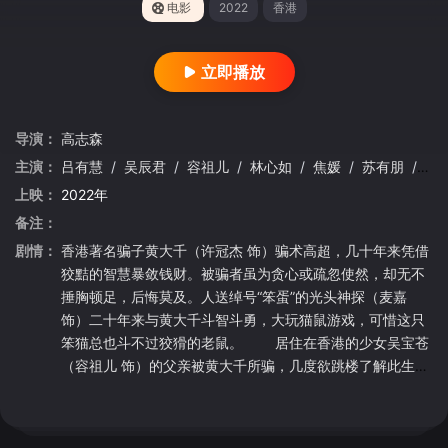
电影
2022
香港
立即播放
导演：
高志森
主演：
吕有慧
/
吴辰君
/
容祖儿
/
林心如
/
焦媛
/
苏有朋
/
许
上映：
2022年
备注：
剧情：
香港著名骗子黄大千（许冠杰 饰）骗术高超，几十年来凭借
狡黠的智慧暴敛钱财。被骗者虽为贪心或疏忽使然，却无不
捶胸顿足，后悔莫及。人送绰号“笨蛋”的光头神探（麦嘉
饰）二十年来与黄大千斗智斗勇，大玩猫鼠游戏，可惜这只
笨猫总也斗不过狡猾的老鼠。 居住在香港的少女吴宝苍
（容祖儿 饰）的父亲被黄大千所骗，几度欲跳楼了解此生。
宝苍从警方处了解到黄大千已经逃到新加坡，于是起身前去
追踪。在这里她碰巧遇见了曾被人骗财骗情于是转而骗人的
富家子弟法拉利（谢霆锋 饰）以及呆头呆脑的私人侦探助理