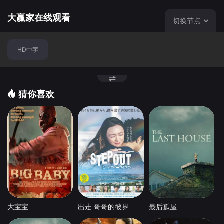
施笙紫（苏有朋 饰）。三个年轻人决定联手打败行踪诡异的
黄大千……
大贏家在线观看
切换节点
HD中字
猜你喜欢
大宝宝
出走 哥哥的彼界
最后孤屋