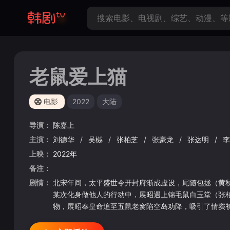
老鼠爱上猫
电影
2022
大陆
导演：
陈嘉上
主演：
刘德华
/
吴樾
/
张柏芝
/
张豪龙
/
张达明
/
上映：
2022年
备注：
剧情：
北宋年间，太平盛世令开封府渐成虚设，尾随包拯（黄
某次化身做他人的行动中，展昭遇上锦毛鼠白玉堂（张
物，展昭奉皇命追至五鼠老窝陷空岛劝降，吸引了情窦
终止。