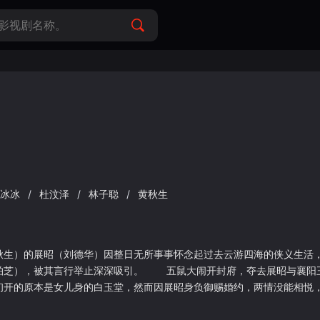
李冰冰
/
杜汶泽
/
林子聪
/
黄秋生
秋生）的展昭（刘德华）因整日无所事事怀念起过去云游四海的侠义生活
柏芝），被其言行举止深深吸引。 五鼠大闹开封府，夺去展昭与襄阳
初开的原本是女儿身的白玉堂，然而因展昭身负御赐婚约，两情没能相悦