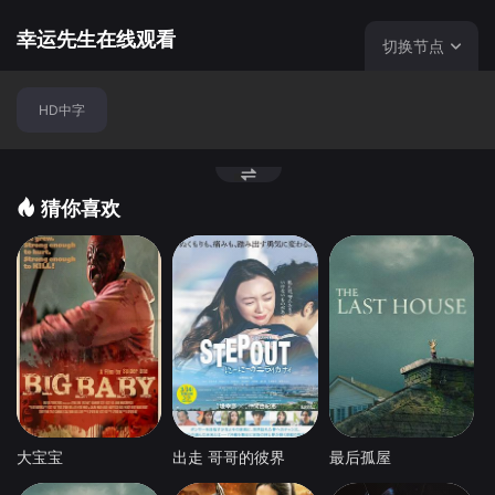
（曾导《米米诺》、《秋天的马拉松》、《外星奇遇》、
《我漫步在莫斯科》等影片）等人一起创作了该剧剧本。导
幸运先生在线观看
切换节点
演谢雷将自己当年在监狱中的各种生活经历放入了电影各桥
段中。 苏联电影中，《幸运先生》是产生名言名句最多
HD中字
的影片之一，粗略估算就有150多句。有趣的是，正因为影
片中大量出现的监狱俚语、黑话，有关单位不敢将其搬上银
幕，深怕这些语言会对青年观众造成不良影响。最后还是列
昂尼德·勃列日涅夫（当时的苏共总书记）亲自拍板才使这部
猜你喜欢
影片得以顺利上映，从而成就了影史上的一部经典佳作。
本片的几位主演都是苏联家喻户晓的明星，尤其是饰演“讲
师”的叶甫盖尼·列昂诺夫，苏联人民艺术家。他矮胖的身
材，圆脸圆鼻子厚嘴巴，略带沙哑的嗓音，凭着超凡的演技
给人们带去了无穷的欢乐。莫斯科电影制片厂对面建有一尊
叶甫盖尼·列昂诺夫饰演“讲师”一角的纪念铜像。俄罗斯几乎
没人认不出这位著名演员和铜像上电影情节中的人物。
大宝宝
出走 哥哥的彼界
最后孤屋