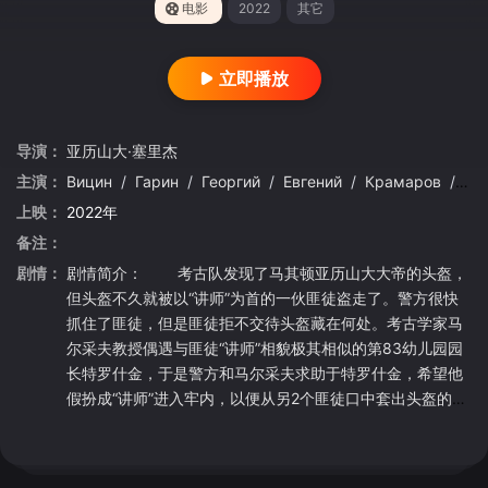
电影
2022
其它
立即播放
导演：
亚历山大·塞里杰
主演：
Вицин
/
Гарин
/
Георгий
/
Евгений
/
Крамаров
/
Ле
上映：
2022年
备注：
剧情：
剧情简介： 考古队发现了马其顿亚历山大大帝的头盔，
但头盔不久就被以“讲师”为首的一伙匪徒盗走了。警方很快
抓住了匪徒，但是匪徒拒不交待头盔藏在何处。考古学家马
尔采夫教授偶遇与匪徒“讲师”相貌极其相似的第83幼儿园园
长特罗什金，于是警方和马尔采夫求助于特罗什金，希望他
假扮成“讲师”进入牢内，以便从另2个匪徒口中套出头盔的下
落，于是一场好戏就开演了...... 《幸运先生》被视为最
好的苏联电影之一。 该片的导演亚历山大·谢雷，曾在监
狱服刑多年。出狱后与著名导演及编剧格奥尔基·达涅利亚