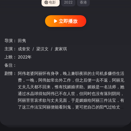
电影
2022
香港
立即播放
导演：
田隽
主演：
成奎安
/
梁汉文
/
麦家琪
上映：
2022年
备注：
剧情：
阿伟老婆阿丽怀有身孕，晚上兼职夜班的士司机多赚些生活
费，一晚，阿伟如常出外工作，但之后便一去不返，阿丽见
丈夫几天都不回来，惟有找媚娘求助。媚娘是一名法师，她
通过水晶球得知阿伟已不在人世，但同时也没有落到阴间，
阿丽苦苦哀求欲与丈夫见面，于是媚娘给阿丽三件法宝，有
了这三件法宝阿丽便能看到鬼，更可把自己的阳气过给丈
夫。使伟能留在阳间。但其实所有事情都是媚娘一手安排的
阴谋，目的是为了……