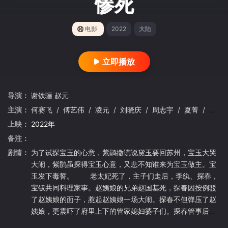
惨死
电影
2022
大陆
立即播放
导演：
谢铁骊
赵元
主演：
何赛飞
/
傅艺伟
/
凌元
/
刘晓庆
/
周志宇
/
夏菁
/
姬麒
上映：
2022年
备注：
剧情：
为了试探宝玉的心意，紫鹃撒谎说黛玉要回苏州，宝玉大哭
大闹，紫鹃虽探得宝玉心意，又悲不知谁来为宝玉做主。宝
玉发下毒誓。 老太妃死了，主子们走后，李纨、探春，
宝钗共同料理家事。赵姨娘的兄弟赵国基死，探春因按例驳
了赵姨娘的面子，惹起赵姨娘一场大闹。探春不但弹压了赵
姨娘，更震吓了府里上下的管家媳妇婆子们。探春管事后，
打破陈规，对大观园里的私弊进行了整顿。其间平儿始终扶