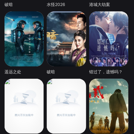
破暗
水怪2026
港城大劫案
遥远之处
破暗
错过了，遗憾吗？