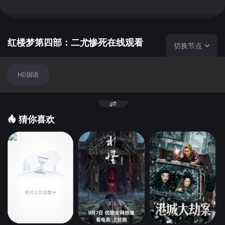
侍着探春，令宝钗也不得不叹服。 宁府老爷贾敬服丹药
升天，尤氏在男主子不在家的情况下，独自一人料理丧事。
在守灵过程中，贾琏看上美貌的尤二姐，在贾蓉的设计和撺
掇下，贾琏于国孝家孝中作着偷娶二房的准备。 贾琏偷
红楼梦第四部：二尤惨死在线观看
切换节点
娶了尤二姐，将二尤安置在外宅中。尤三姐与贾珍有旧，却
不愿给贾珍做小，自言有心上人，是柳湘莲。贾琏巧遇柳湘
HD国语
莲，说成了婚事，柳湘莲送给尤三姐鸳鸯剑作为证物。柳湘
莲误说尤三姐与贾府有染，上门要悔婚，尤三姐还剑自刎。
柳湘莲后悔不及，断发出家。 凤姐听说了尤二姐之事，
在家审问兴儿来旺。贾琏走后，凤姐亲自把尤二姐带回大观
猜你喜欢
园来，一面做尽好人，一面暗中唆使张华告官。得了这个由
头，凤姐大闹宁国府，狠狠羞辱了尤氏和贾蓉。 凤姐带
尤二姐去见贾母，买好人。一面唆使张华来领尤二姐，失败
之后，要来旺斩草除根。利用秋桐暗害尤二姐。尤二姐怀胎
之后，被庸医所误，堕下一胎，心灰意冷，吞金自杀。尤二
姐死后，凤姐又借贾母的嘴，草葬了尤二姐。