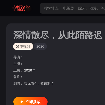
深情散尽，从此陌路迟
电视剧
2026
导演：
主演：
上映：
2026年
备注：
剧情：
暂无简介，敬请期待
立即播放