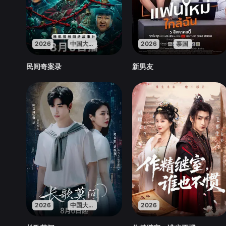
2026
中国大陆
2026
泰国
民间奇案录
新男友
2026
中国大陆
2026