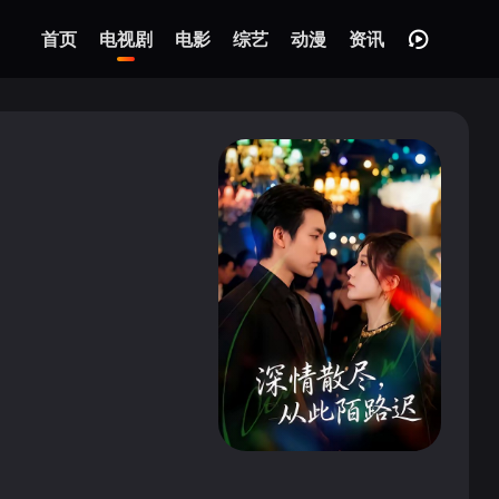
首页
电视剧
电影
综艺
动漫
资讯