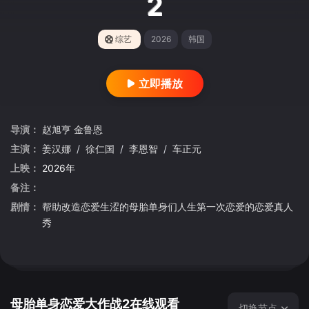
2
综艺
2026
韩国
立即播放
导演：
赵旭亨
金鲁恩
主演：
姜汉娜
/
徐仁国
/
李恩智
/
车正元
上映：
2026年
备注：
剧情：
帮助改造恋爱生涩的母胎单身们人生第一次恋爱的恋爱真人
秀
母胎单身恋爱大作战2在线观看
切换节点