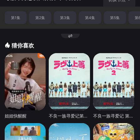
第1集
第2集
第3集
第4集
第5集
第
猜你喜欢
姐姐快醒醒
不良一族寻爱记第二季
不良一族寻爱记 第二季