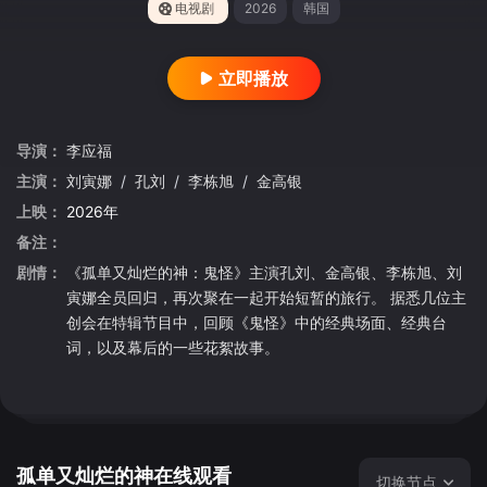
电视剧
2026
韩国
立即播放
导演：
李应福
主演：
刘寅娜
/
孔刘
/
李栋旭
/
金高银
上映：
2026年
备注：
剧情：
《孤单又灿烂的神：鬼怪》主演孔刘、金高银、李栋旭、刘
寅娜全员回归，再次聚在一起开始短暂的旅行。 据悉几位主
创会在特辑节目中，回顾《鬼怪》中的经典场面、经典台
词，以及幕后的一些花絮故事。
孤单又灿烂的神在线观看
切换节点