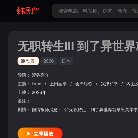
无职转生Ⅲ 到了异世
动漫
2026
日本
导演：
涩谷亮介
主演：
Lynn
/
上田丽奈
/
会泽纱弥
/
兴津和幸
/
内山
上映：
2026年
备注：
剧情：
据情报师消息：《#无职转生～到了异世界就拿出真本事
立即播放