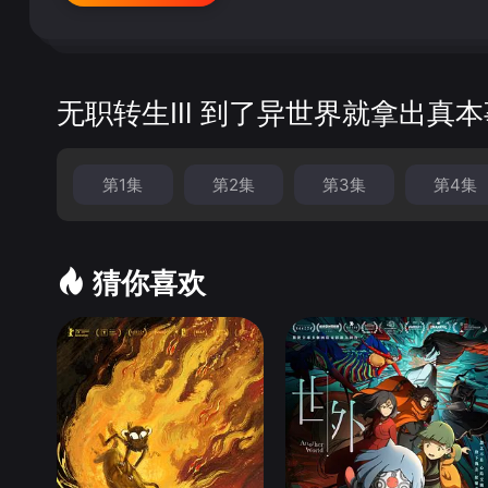
无职转生Ⅲ 到了异世界就拿出真
第1集
第2集
第3集
第4集
猜你喜欢