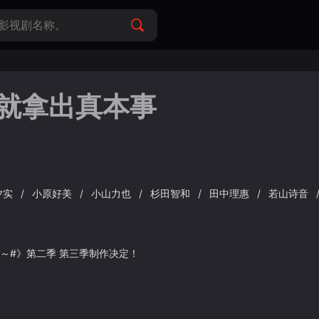
界就拿出真本事
夕实
/
小原好美
/
小山力也
/
杉田智和
/
田中理惠
/
若山诗音
～#》第二季 第三季制作决定！