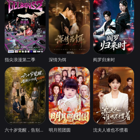
指尖浪漫第二季
深情为饵
阎罗归来时
六十岁觉醒，告别三十九载烂婚姻
明月照团圆
沈夫人谁也不惯着