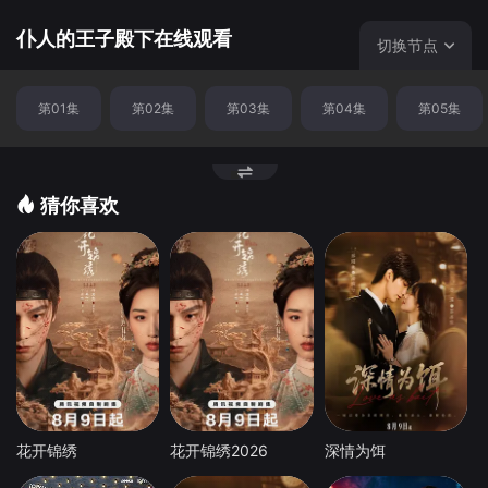
样。 故事讲述了曾经如“王子”般君临天下的男人，与一
直服从于他的“仆人”，在社会地位逆转后，历经十年的主仆
仆人的王子殿下在线观看
切换节点
关系。
第01集
第02集
第03集
第04集
第05集
猜你喜欢
花开锦绣
花开锦绣2026
深情为饵