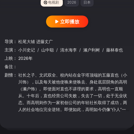
电视剧
2026
日本
立即播放
导演：
松尾大辅
进藤丈广
主演：
小川史记
/
山中聪
/
清水海李
/
濑户利树
/
藤林泰也
上映：
2026年
备注：
剧情：
社长之子、文武双全、校内站在金字塔顶端的五藤直也（小
川饰），以及每天被他使唤来使唤去、身处底层阴角的高明
（濑户饰）。即使面对直也不讲理的要求，高明也一直顺
从。十年后，直也经营公司失败，失去了一切，处于无业状
态。而高明则作为一家初创公司的年轻社长取得了成功，两
人的社会地位完全逆转。即便如此，高明如今仍像“仆人”一
样侍奉在直也身边。这是一种可悲又滑稽，略带扭曲却从未
中断的关系。作品中描绘了两人在近乎执着的专一情感，以
及自尊与自卑的夹缝中挣扎，同时关系逐渐发生变化的模