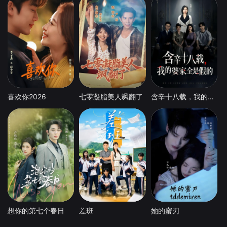
喜欢你2026
七零凝脂美人飒翻了
含辛十八载，我的婆家全是假的
想你的第七个春日
差班
她的蜜刃