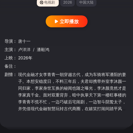
电视剧
2026
中国大陆
立即播放
导演：
唐十一
主演：
卢洋洋
/
潘毅鸿
上映：
2026年
备注：
剧情：
现代金融才女李青青一朝穿越古代，成为车骑将军潘阳的妻
子。本想安稳度日，不料三年后，夫君却携带外室李沐颜一
同归家，李家身世互换的秘闻也随之曝光，李沐颜竟然才是
李家真千金。面对双重背弃，暗中执掌天下第一楼旺事楼的
李青青不慌不忙，一边巧破后宅闹剧，一边智斗阴鸷太子，
并凭借现代金融智慧玩转古代商圈，在嬉笑打闹间踏平风
波，一步步闯出属于自己的逆袭之路……