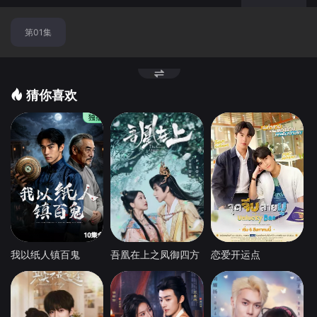
第01集
猜你喜欢
我以纸人镇百鬼
吾凰在上之凤御四方
恋爱开运点