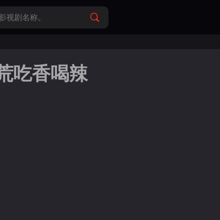
荒吃香喝辣