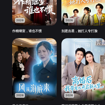
2026
2026
作精继室，谁也不惯
别惹吉星，她打人专打脸
2026
2026