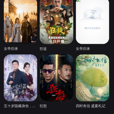
女帝归来
狂徒
女帝归来
五十岁隐藏身份，我遇见真爱
狂怒
四时有信 盛夏札记