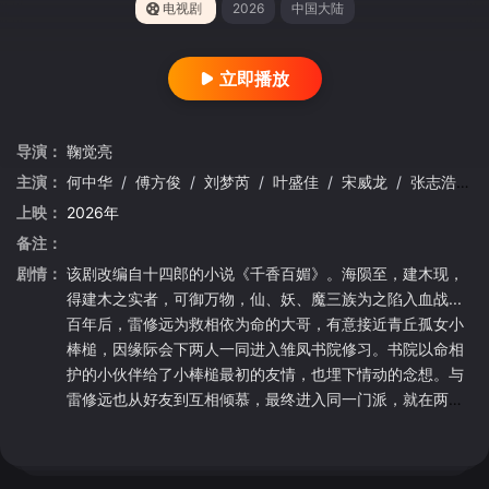
电视剧
2026
中国大陆
立即播放
导演：
鞠觉亮
主演：
何中华
/
傅方俊
/
刘梦芮
/
叶盛佳
/
宋威龙
/
张志浩
/
上映：
2026年
备注：
剧情：
该剧改编自十四郎的小说《千香百媚》。海陨至，建木现，
得建木之实者，可御万物，仙、妖、魔三族为之陷入血战...
百年后，雷修远为救相依为命的大哥，有意接近青丘孤女小
棒槌，因缘际会下两人一同进入雏凤书院修习。书院以命相
护的小伙伴给了小棒槌最初的友情，也埋下情动的念想。与
雷修远也从好友到互相倾慕，最终进入同一门派，就在两颗
心越靠越近之时，身世之谜也逐步揭开，小棒槌也不断脱胎
换骨成了冰雪之姿的姜黎非。这闻所未闻的资质，令有心之
人追查她的身世和来历。雷修远一路生死相随，在众人对异