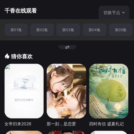
族秘辛的追逐里，走入雾一般的迷阵。相遇并非偶然，同为
异类的二人为人们不容。身世背景的设定又让他们相爱而不
千香在线观看
切换节点
得。最终，二人勇敢对抗宿命，炼化自身换回三界的太平。
第01集
第02集
第03集
第04集
第05集
猜你喜欢
女帝归来2026
那一刻，是恋爱
四时有信 盛夏札记