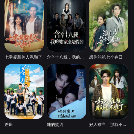
七零凝脂美人飒翻了
含辛十八载，我的婆家全是假的
想你的第七个春日
差班
她的蜜刃
好人难当，那就不当了