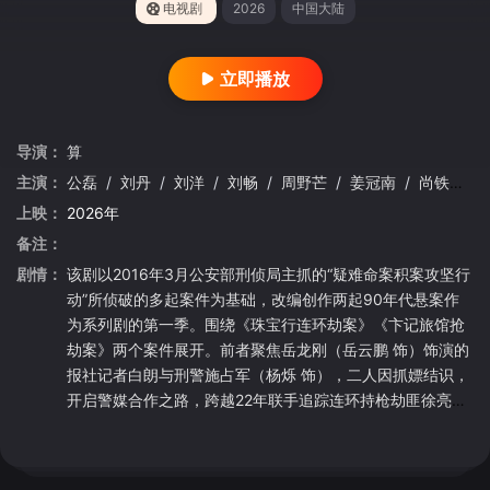
电视剧
2026
中国大陆
立即播放
导演：
算
主演：
公磊
/
刘丹
/
刘洋
/
刘畅
/
周野芒
/
姜冠南
/
尚铁龙
/
上映：
2026年
备注：
剧情：
该剧以2016年3月公安部刑侦局主抓的“疑难命案积案攻坚行
动”所侦破的多起案件为基础，改编创作两起90年代悬案作
为系列剧的第一季。围绕《珠宝行连环劫案》《卞记旅馆抢
劫案》两个案件展开。前者聚焦岳龙刚（岳云鹏 饰）饰演的
报社记者白朗与刑警施占军（杨烁 饰），二人因抓嫖结识，
开启警媒合作之路，跨越22年联手追踪连环持枪劫匪徐亮
（江奇霖 饰）；后者讲述由黄珏（黄觉 饰）饰演的鲁志丰和
李感（姜冠南 饰）两代刑警耗费半生，凭借 DNA 技术锁定
真凶刘永坤（王传君 饰）及其同伙。两案均写实还原90年代