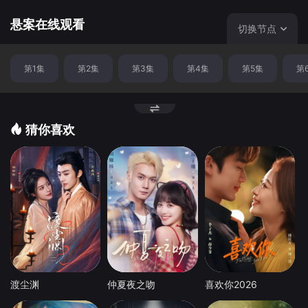
刑侦风貌，深挖罪案背后的人性灰度与普通人的命运挣扎。
悬案在线观看
切换节点
第1集
第2集
第3集
第4集
第5集
第
猜你喜欢
渡尘渊
仲夏夜之吻
喜欢你2026