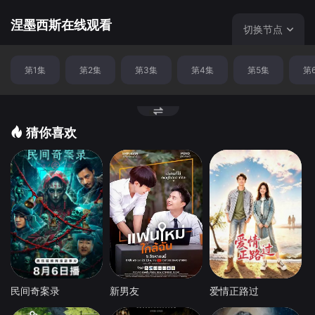
涅墨西斯在线观看
切换节点
第1集
第2集
第3集
第4集
第5集
第
猜你喜欢
民间奇案录
新男友
爱情正路过