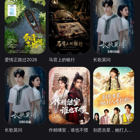
爱情正路过2026
马背上的银行
长歌莫问
长歌莫问
作精继室，谁也不惯
别惹吉星，她打人专打脸