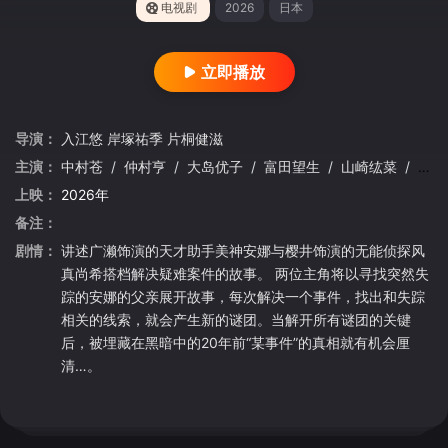
电视剧
2026
日本
立即播放
导演：
入江悠
岸塚祐季
片桐健滋
主演：
中村苍
/
仲村亨
/
大岛优子
/
富田望生
/
山崎纮菜
/
广
上映：
2026年
备注：
剧情：
讲述广濑饰演的天才助手美神安娜与樱井饰演的无能侦探风
真尚希搭档解决疑难案件的故事。 两位主角将以寻找突然失
踪的安娜的父亲展开故事，每次解决一个事件，找出和失踪
相关的线索，就会产生新的谜团。当解开所有谜团的关键
后，被埋藏在黑暗中的20年前“某事件”的真相就有机会厘
清…。