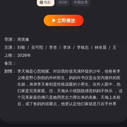
电影
2026
中国台湾
立即播放
导演：
周美豫
主演：
刘敬
/
吴可熙
/
李杏
/
李沐
/
李铭忠
/
林依晨
/
王渝萱
上映：
2026年
备注：
剧情：
李天瀚是⼼思细腻、对⾃我价值充满怀疑的少年，他爸爸李
义峰是野⼼勃勃的外科医⽣，妈妈许书仪是会安内攘外的医
⽣娘，弟弟李天睿则是性格温暖的⼩男⽣。在外⼈眼中，他
们家是完美家庭。但，天瀚从⼩就隐隐感觉妈妈不快乐 ， 这
个完美家庭彷彿只是她⽤意志⼒撑出来的表象。天瀚上名校
后，成了爸妈的炫耀点，他更认定他们家就是只在乎外界眼
光的样板家庭，他开始跷家，甚至迷上神秘女子罗雪津。与
此同时，书仪与雪津意外重逢并重燃爱火，儘管书仪向雪津
坦露了最真实的自己，她却深信真实的自己，无法让她拥有