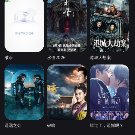
破暗
水怪2026
港城大劫案
遥远之处
破暗
错过了，遗憾吗？