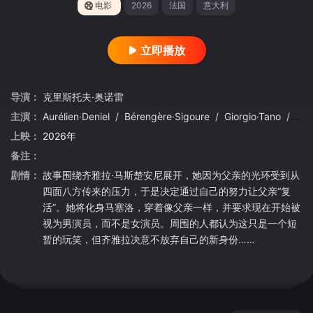
电影
2026
法国
意大利
立即播放
导演：
克里斯托夫·奥诺雷
主演：
Aurélien·Deniel
/
Bérengère·Sigoure
/
Giorgio·Tano
/
Har
上映：
2026年
备注：
剧情：
故事围绕齐雅拉·马斯楚安尼展开，她因为父亲的光环受到从
四面八方传来的压力，于是决定通过自己的努力让父亲“复
活”。她将化身马塞洛，穿着像父亲一样，并要求现在开始被
视为男演员，而不是女演员。周围的人都认为这只是一个短
暂的玩笑，但齐雅拉决意不放弃自己的新身份……