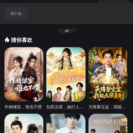
第01集
猜你喜欢
作精继室，谁也不惯
别惹吉星，她打人专打脸
天降聚宝盆，我能无限复制