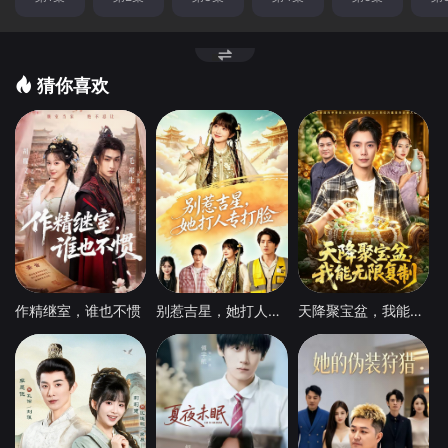
猜你喜欢
作精继室，谁也不惯
别惹吉星，她打人专打脸
天降聚宝盆，我能无限复制