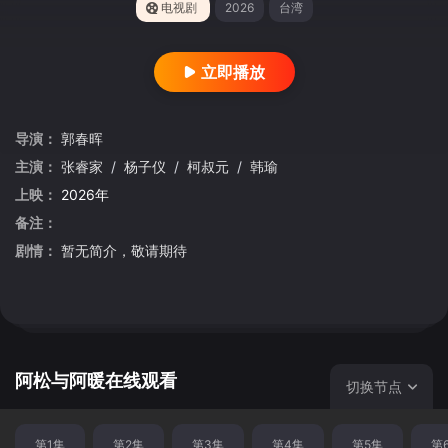
电视剧
2026
台湾
立即播放
导演：
郭春晖
主演：
张睿家
/
杨子仪
/
柯叔元
/
韩瑜
上映：
2026年
备注：
剧情：
暂无简介，敬请期待
阿松与阿暖在线观看
切换节点
第1集
第2集
第3集
第4集
第5集
第