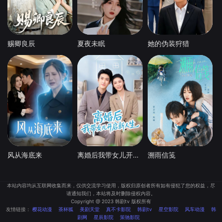
赐卿良辰
夏夜未眠
她的伪装狩猎
风从海底来
离婚后我带女儿开启新人生
溯雨信笺
本站内容均从互联网收集而来，仅供交流学习使用，版权归原创者所有如有侵犯了您的权益，尽
请通知我们，本站将及时删除侵权内容。
Copyright @ 2023 韩剧tv 版权所有
友情链接：
樱花动漫
茶杯狐
美剧天堂
真不卡影院
韩剧tv
星空影院
风车动漫
韩
剧网
星辰影院
策驰影院