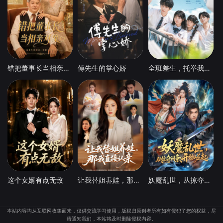
错把董事长当相亲对象
傅先生的掌心娇
全班差生，托举我上清北
这个女婿有点无敌
让我替姐养娃，那我直接认亲
妖魔乱世，从掠夺词条开始崛起
本站内容均从互联网收集而来，仅供交流学习使用，版权归原创者所有如有侵犯了您的权益，尽
请通知我们，本站将及时删除侵权内容。