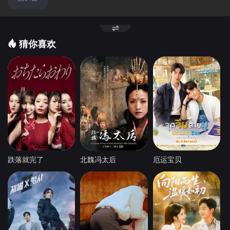
猜你喜欢
跌落就完了
北魏冯太后
厄运宝贝