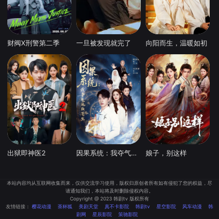
财阀X刑警第二季
一旦被发现就完了
向阳而生，温暖如初
出狱即神医2
因果系统：我夺气运救苍生
娘子，别这样
本站内容均从互联网收集而来，仅供交流学习使用，版权归原创者所有如有侵犯了您的权益，尽
请通知我们，本站将及时删除侵权内容。
Copyright @ 2023 韩剧tv 版权所有
友情链接：
樱花动漫
茶杯狐
美剧天堂
真不卡影院
韩剧tv
星空影院
风车动漫
韩
剧网
星辰影院
策驰影院