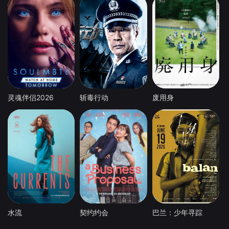
灵魂伴侣2026
斩毒行动
废用身
水流
契约约会
巴兰：少年寻踪