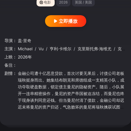
电影
2026
英国 / 美国
立即播放
导演：
盖·里奇
主演：
Michael
/
Vu
/
亨利·卡维尔
/
克里斯托弗·海维尤
/
克里斯蒂安·奥乔亚·拉维尼亚
上映：
2026年
备注：
剧情：
金融公司遭十亿恶意贷款，首次讨要无果后，讨债公司老板
瑞秋挺身而出。她集结布朗克和席德组成一支精英小队，成
功夺取硬盘数据，锁定债主曼尼的隐秘资产。随后，小队展
开一连串精密操作，曼尼的资产帝国被迫冻结，而曼尼也终
于现身谈判同意还钱。但当曼尼付清了债款，金融公司却迟
迟未将曼尼的资产归还，气急败坏的曼尼将瑞秋擒获试图进
行要挟。精英小队是否能成功将瑞秋救出，而曼尼又将受到
怎样的恐怖惩罚呢？