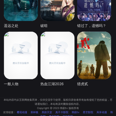
遥远之处
破暗
错过了，遗憾吗？
一般人物
热血江湖2026
猎虎贰
本站内容均从互联网收集而来，仅供交流学习使用，版权归原创者所有如有侵犯了您的权益，尽
请通知我们，本站将及时删除侵权内容。
Copyright @ 2023 韩剧tv 版权所有
友情链接：
樱花动漫
茶杯狐
美剧天堂
真不卡影院
韩剧tv
星空影院
风车动漫
韩