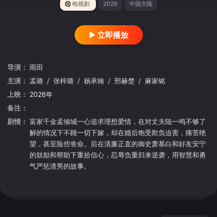
电视剧
2026
中国大陆
立即播放
导演：
雨田
主演：
孟璐
/
张梓璐
/
杨承翰
/
邢赫楚
/
麻家铭
上映：
2026年
备注：
剧情：
富家千金孟倾城一心追求理想爱情，在对丈夫陆一鸣不够了
解的情况下不顾一切下嫁，却在婚后饱受欺负迫害，痛苦绝
望，甚至险些丧命。后在清廉正直的御史萧慕白和好友安宁
的鼓励和帮助下重拾信心，忍辱负重归来逆袭，用智慧和勇
气严惩渣男的故事。