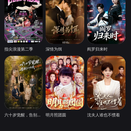
指尖浪漫第二季
深情为饵
阎罗归来时
六十岁觉醒，告别三十九载烂婚姻
明月照团圆
沈夫人谁也不惯着