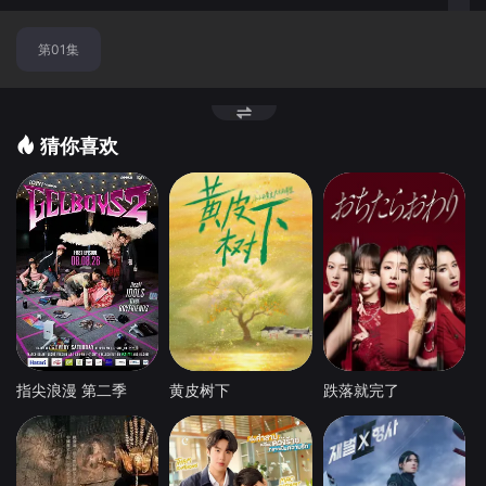
换
第01集
节
点
猜你喜欢
指尖浪漫 第二季
黄皮树下
跌落就完了