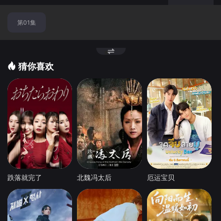
第01集
猜你喜欢
跌落就完了
北魏冯太后
厄运宝贝