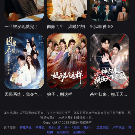
一旦被发现就完了
向阳而生，温暖如初
出狱即神医2
因果系统：我夺气运救苍生
娘子，别这样
杀神归来，横压天下无敌
本站内容均从互联网收集而来，仅供交流学习使用，版权归原创者所有如有侵犯了您的权益，尽
请通知我们，本站将及时删除侵权内容。
Copyright @ 2023 韩剧tv 版权所有
友情链接：
樱花动漫
茶杯狐
美剧天堂
真不卡影院
韩剧tv
星空影院
风车动漫
韩
剧网
星辰影院
策驰影院