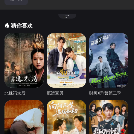
猜你喜欢
北魏冯太后
厄运宝贝
财阀X刑警第二季