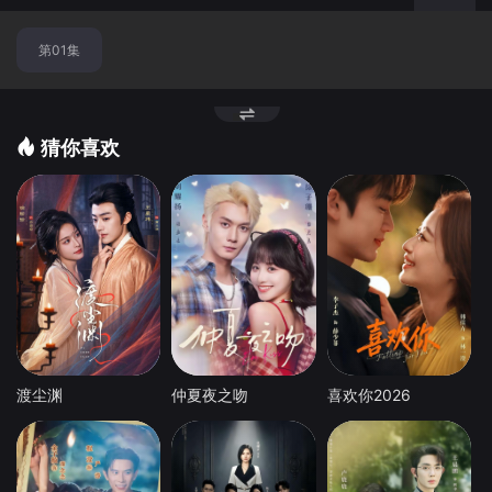
换
第01集
节
点
猜你喜欢
渡尘渊
仲夏夜之吻
喜欢你2026