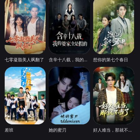
七零凝脂美人飒翻了
含辛十八载，我的婆家全是假的
想你的第七个春日
差班
她的蜜刃
好人难当，那就不当了