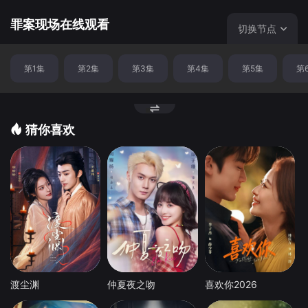
罪案现场在线观看
切换节点
第1集
第2集
第3集
第4集
第5集
第
猜你喜欢
渡尘渊
仲夏夜之吻
喜欢你2026