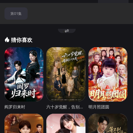
第01集
猜你喜欢
阎罗归来时
六十岁觉醒，告别三十九载烂婚姻
明月照团圆