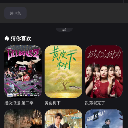
换
第01集
节
点
猜你喜欢
指尖浪漫 第二季
黄皮树下
跌落就完了