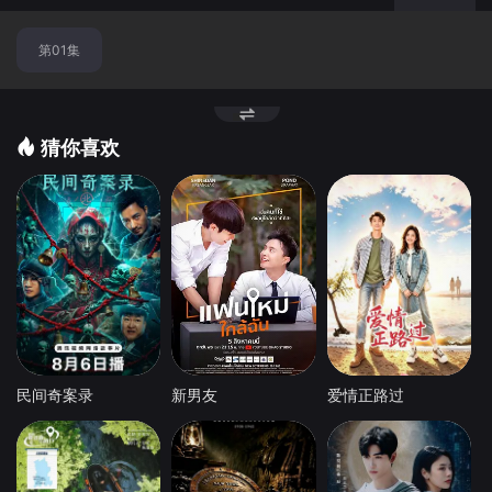
点
第01集
猜你喜欢
民间奇案录
新男友
爱情正路过