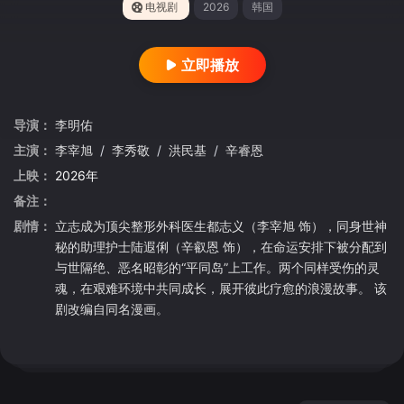
电视剧
2026
韩国
立即播放
导演：
李明佑
主演：
李宰旭
/
李秀敬
/
洪民基
/
辛睿恩
上映：
2026年
备注：
剧情：
立志成为顶尖整形外科医生都志义（李宰旭 饰），同身世神
秘的助理护士陆遐俐（辛叡恩 饰），在命运安排下被分配到
与世隔绝、恶名昭彰的“平同岛”上工作。两个同样受伤的灵
魂，在艰难环境中共同成长，展开彼此疗愈的浪漫故事。 该
剧改编自同名漫画。