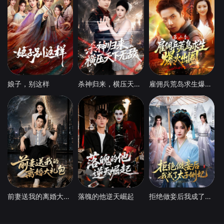
娘子，别这样
杀神归来，横压天下无敌
雇佣兵荒岛求生爆火出圈第二季
前妻送我的离婚大礼包
落魄的他逆天崛起
拒绝做妾后我成了太子侧妃