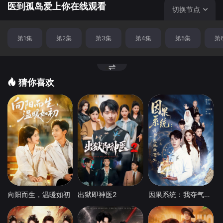
医到孤岛爱上你在线观看
切换节点
第1集
第2集
第3集
第4集
第5集
第
猜你喜欢
向阳而生，温暖如初
出狱即神医2
因果系统：我夺气运救苍生