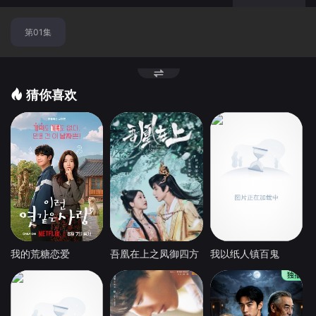
第01集
猜你喜欢
我的荒糖恋爱
吾凰在上之凤御四方
我以纸人镇百鬼