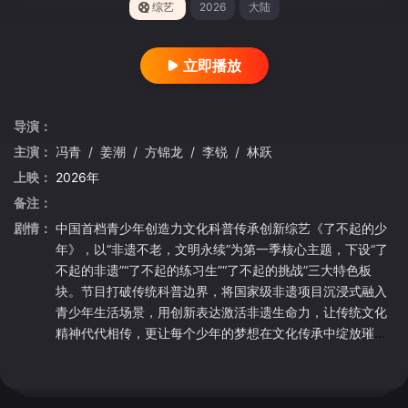
综艺
2026
大陆
立即播放
导演：
主演：
冯青
/
姜潮
/
方锦龙
/
李锐
/
林跃
上映：
2026年
备注：
剧情：
中国首档青少年创造力文化科普传承创新综艺《了不起的少
年》，以“非遗不老，文明永续”为第一季核心主题，下设“了
不起的非遗”“了不起的练习生”“了不起的挑战”三大特色板
块。节目打破传统科普边界，将国家级非遗项目沉浸式融入
青少年生活场景，用创新表达激活非遗生命力，让传统文化
精神代代相传，更让每个少年的梦想在文化传承中绽放璀璨
光芒。