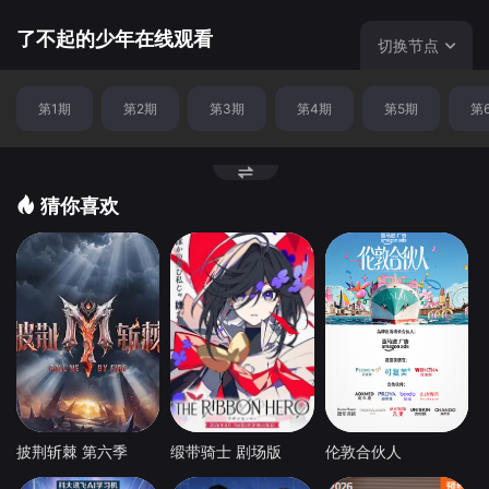
了不起的少年在线观看
切换节点
第1期
第2期
第3期
第4期
第5期
第
猜你喜欢
披荆斩棘 第六季
缎带骑士 剧场版
伦敦合伙人