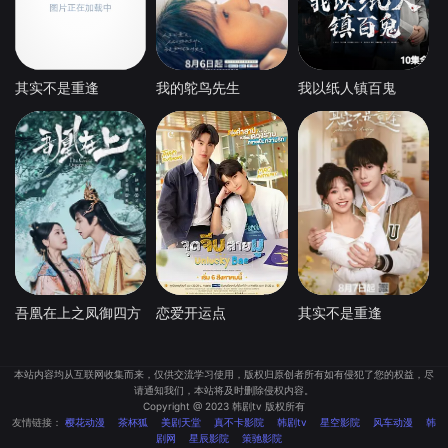
其实不是重逢
我的鸵鸟先生
我以纸人镇百鬼
吾凰在上之凤御四方
恋爱开运点
其实不是重逢
本站内容均从互联网收集而来，仅供交流学习使用，版权归原创者所有如有侵犯了您的权益，尽
请通知我们，本站将及时删除侵权内容。
Copyright @ 2023 韩剧tv 版权所有
友情链接：
樱花动漫
茶杯狐
美剧天堂
真不卡影院
韩剧tv
星空影院
风车动漫
韩
剧网
星辰影院
策驰影院