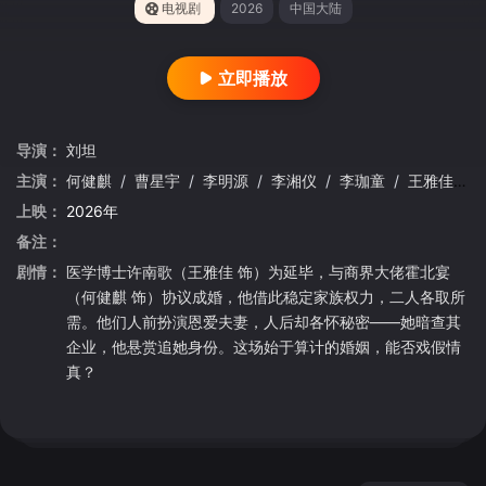
电视剧
2026
中国大陆
立即播放
导演：
刘坦
主演：
何健麒
/
曹星宇
/
李明源
/
李湘仪
/
李珈童
/
王雅佳
/
上映：
2026年
备注：
剧情：
医学博士许南歌（王雅佳 饰）为延毕，与商界大佬霍北宴
（何健麒 饰）协议成婚，他借此稳定家族权力，二人各取所
需。他们人前扮演恩爱夫妻，人后却各怀秘密——她暗查其
企业，他悬赏追她身份。这场始于算计的婚姻，能否戏假情
真？