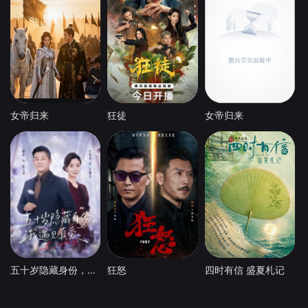
女帝归来
狂徒
女帝归来
五十岁隐藏身份，我遇见真爱
狂怒
四时有信 盛夏札记